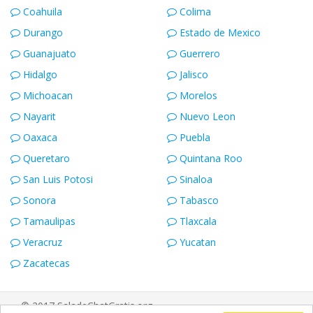
Coahuila
Colima
Durango
Estado de Mexico
Guanajuato
Guerrero
Hidalgo
Jalisco
Michoacan
Morelos
Nayarit
Nuevo Leon
Oaxaca
Puebla
Queretaro
Quintana Roo
San Luis Potosi
Sinaloa
Sonora
Tabasco
Tamaulipas
Tlaxcala
Veracruz
Yucatan
Zacatecas
© 2017 SaladeChatGratis.org