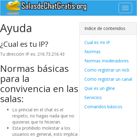
Toggl
navig
Ayuda
Indice de contenidos
¿Cual es tu IP?
Cual es mi IP
Normas
Tu dirección IP es: 216.73.216.43
Normas moderadores
Normas básicas
Como registrar un nick
para la
Como registrar un canal
convivencia en las
Que es un gline
salas:
Servicios
Comandos básicos
Lo princial en el chat es el
respeto, no hagas nada que no
quisieras que te hicieran.
Esta prohibido molestar a los
usuarios en general, esto implica: