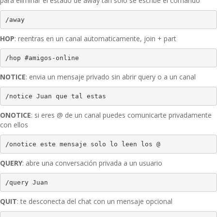
para eliminar el estado de away tan solo se escribe el comando
/away
HOP
: reentras en un canal automaticamente, join + part
/hop #amigos-online
NOTICE
: envia un mensaje privado sin abrir query o a un canal
/notice Juan que tal estas
ONOTICE
: si eres @ de un canal puedes comunicarte privadamente
con ellos
/onotice este mensaje solo lo leen los @
QUERY
: abre una conversación privada a un usuario
/query Juan
QUIT
: te desconecta del chat con un mensaje opcional