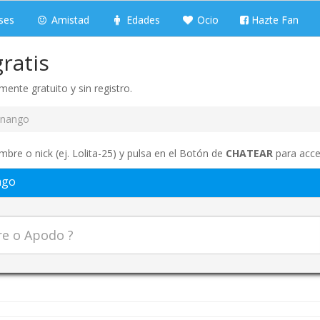
ses
Amistad
Edades
Ocio
Hazte Fan
ratis
ente gratuito y sin registro.
onango
bre o nick (ej. Lolita-25) y pulsa en el Botón de
CHATEAR
para acced
ngo