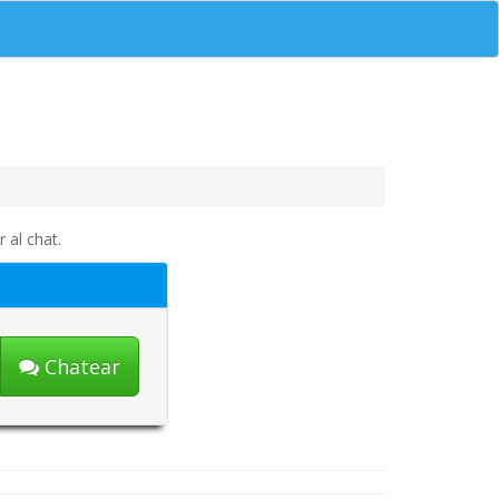
 al chat.
Chatear