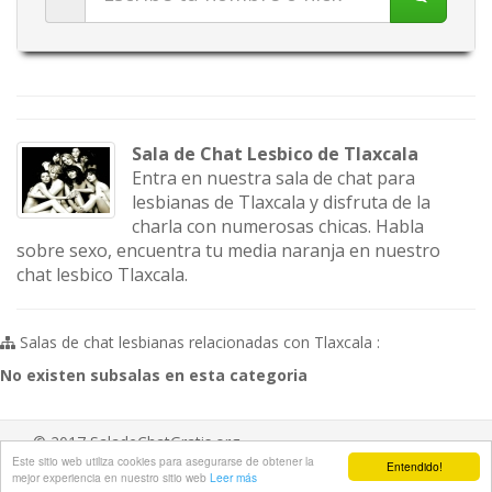
Sala de Chat Lesbico de Tlaxcala
Entra en nuestra sala de chat para
lesbianas de Tlaxcala y disfruta de la
charla con numerosas chicas. Habla
sobre sexo, encuentra tu media naranja en nuestro
chat lesbico Tlaxcala.
Salas de chat lesbianas relacionadas con Tlaxcala :
No existen subsalas en esta categoria
© 2017 SaladeChatGratis.org
Este sitio web utiliza cookies para asegurarse de obtener la
Entendido!
Aviso legal
/
Ayuda
/
Contacta
mejor experiencia en nuestro sitio web
Leer más