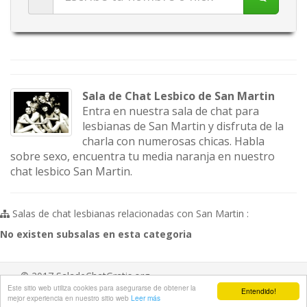
Sala de Chat Lesbico de San Martin
Entra en nuestra sala de chat para
lesbianas de San Martin y disfruta de la
charla con numerosas chicas. Habla
sobre sexo, encuentra tu media naranja en nuestro
chat lesbico San Martin.
Salas de chat lesbianas relacionadas con San Martin :
No existen subsalas en esta categoria
© 2017 SaladeChatGratis.org
Este sitio web utiliza cookies para asegurarse de obtener la
Entendido!
Aviso legal
/
Ayuda
/
Contacta
mejor experiencia en nuestro sitio web
Leer más