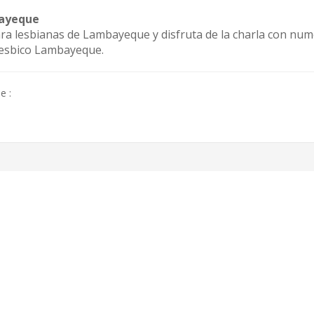
bayeque
ara lesbianas de Lambayeque y disfruta de la charla con num
lesbico Lambayeque.
e :