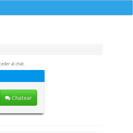
eder al chat.
Chatear