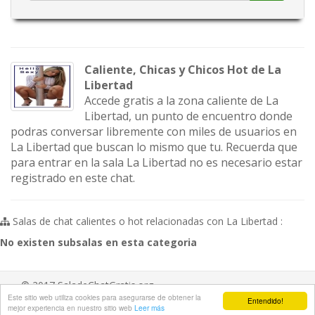
Caliente, Chicas y Chicos Hot de La
Libertad
Accede gratis a la zona caliente de La
Libertad, un punto de encuentro donde
podras conversar libremente con miles de usuarios en
La Libertad que buscan lo mismo que tu. Recuerda que
para entrar en la sala La Libertad no es necesario estar
registrado en este chat.
Salas de chat calientes o hot relacionadas con La Libertad :
No existen subsalas en esta categoria
© 2017 SaladeChatGratis.org
Este sitio web utiliza cookies para asegurarse de obtener la
Entendido!
Aviso legal
/
Ayuda
/
Contacta
mejor experiencia en nuestro sitio web
Leer más