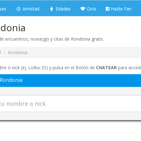
ses
Amistad
Edades
Ocio
Hazte Fan
ndonia
e encuentros, noviazgo y citas de Rondonia gratis.
l
Rondonia
re o nick (ej. Lolita-25) y pulsa en el Botón de
CHATEAR
para accede
 Rondonia