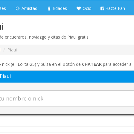
ses
Amistad
Edades
Ocio
Hazte Fan
i
e encuentros, noviazgo y citas de Piaui gratis.
l
Piaui
 nick (ej. Lolita-25) y pulsa en el Botón de
CHATEAR
para acceder al 
Piaui