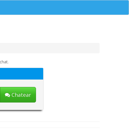
chat.
Chatear