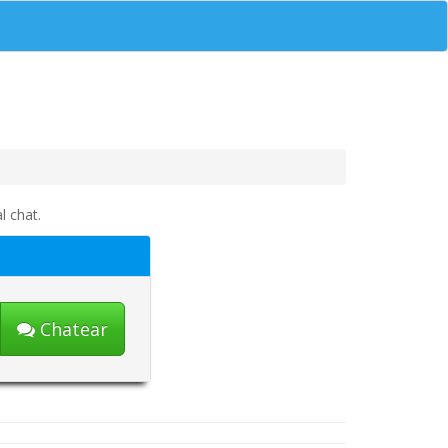
l chat.
Chatear