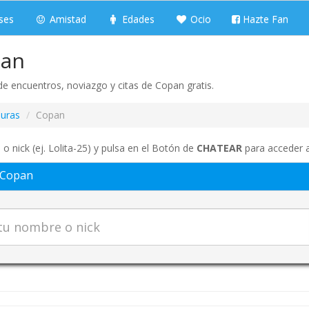
ses
Amistad
Edades
Ocio
Hazte Fan
pan
e encuentros, noviazgo y citas de Copan gratis.
uras
Copan
o nick (ej. Lolita-25) y pulsa en el Botón de
CHATEAR
para acceder a
 Copan