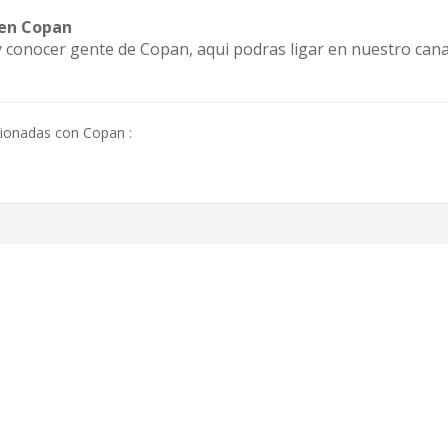
 en Copan
r y conocer gente de Copan, aqui podras ligar en nuestro can
cionadas con Copan :