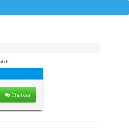
l chat.
Chatear