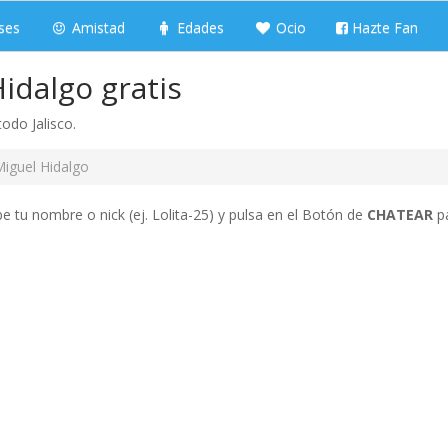
ses
Amistad
Edades
Ocio
Hazte Fan
idalgo gratis
todo Jalisco.
iguel Hidalgo
be tu nombre o nick (ej. Lolita-25) y pulsa en el Botón de
CHATEAR
pa