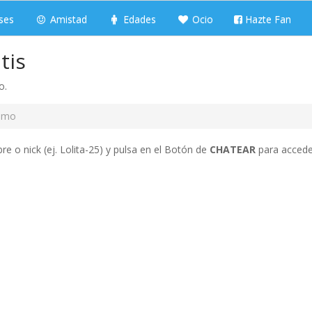
ses
Amistad
Edades
Ocio
Hazte Fan
tis
o.
amo
e o nick (ej. Lolita-25) y pulsa en el Botón de
CHATEAR
para acceder