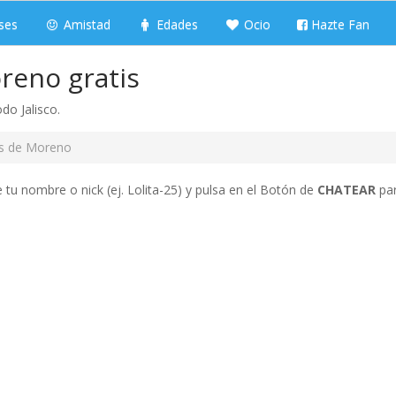
ses
Amistad
Edades
Ocio
Hazte Fan
reno gratis
do Jalisco.
s de Moreno
tu nombre o nick (ej. Lolita-25) y pulsa en el Botón de
CHATEAR
par