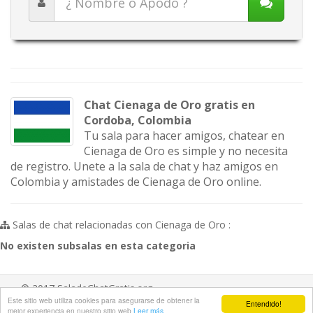
Chat Cienaga de Oro gratis en
Cordoba, Colombia
Tu sala para hacer amigos, chatear en
Cienaga de Oro es simple y no necesita
de registro. Unete a la sala de chat y haz amigos en
Colombia y amistades de Cienaga de Oro online.
Salas de chat relacionadas con Cienaga de Oro :
No existen subsalas en esta categoria
© 2017 SaladeChatGratis.org
Este sitio web utiliza cookies para asegurarse de obtener la
Entendido!
Aviso legal
/
Ayuda
/
Contacta
mejor experiencia en nuestro sitio web
Leer más