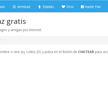
ses
Amistad
Edades
Ocio
Hazte Fan
z gratis
igos y amigas por internet.
z
ombre o nick (ej. Lolita-25) y pulsa en el Botón de
CHATEAR
para acc